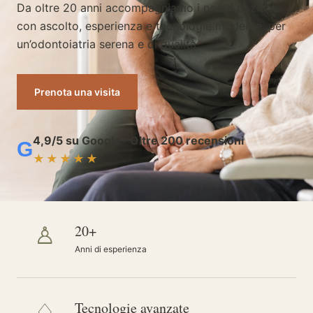
Da oltre 20 anni accompagniamo i nostri pazienti
con ascolto, esperienza e tecnologie moderne, per
un’odontoiatria serena e di qualità.
Prenota una visita
4,9/5 su Google · Oltre 200 recensioni
G
★★★★★
♙
20+
Anni di esperienza
♢
Tecnologie avanzate