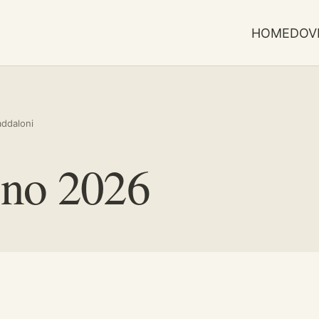
HOME
DOV
addaloni
gno 2026