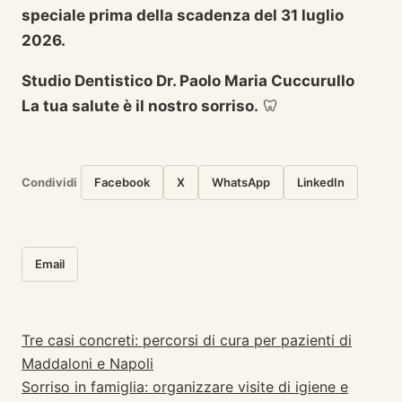
speciale prima della scadenza del 31 luglio
2026.
Studio Dentistico Dr. Paolo Maria Cuccurullo
La tua salute è il nostro sorriso.
🦷
Condividi
Facebook
X
WhatsApp
LinkedIn
Email
Tre casi concreti: percorsi di cura per pazienti di
Navigazione articoli
Maddaloni e Napoli
Sorriso in famiglia: organizzare visite di igiene e