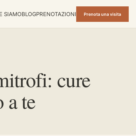
E SIAMO
BLOG
PRENOTAZIONI
Prenota una visita
itrofi: cure
 a te