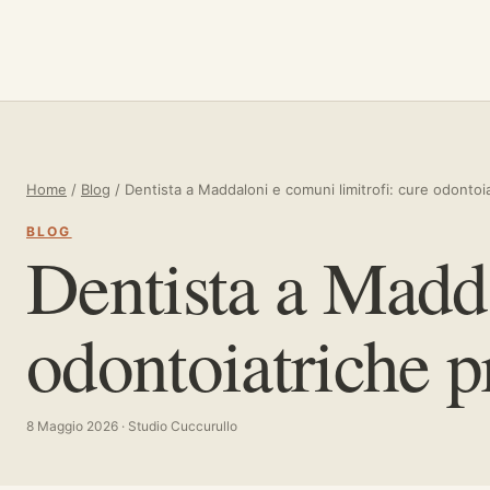
Vai al contenuto
Home
/
Blog
/
Dentista a Maddaloni e comuni limitrofi: cure odontoia
BLOG
Dentista a Madda
odontoiatriche pr
8 Maggio 2026 · Studio Cuccurullo