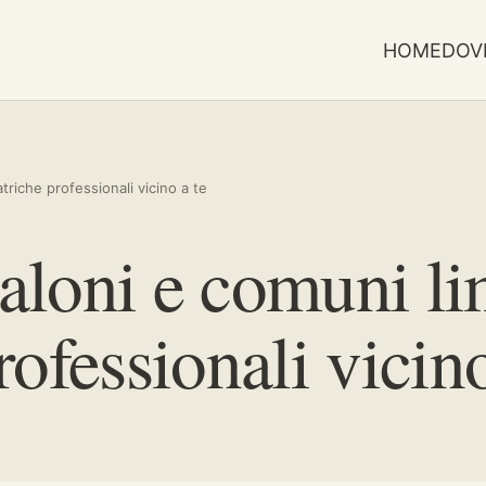
HOME
DOV
triche professionali vicino a te
loni e comuni lim
ofessionali vicino