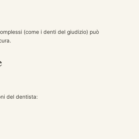
complessi (come i denti del giudizio) può
cura.
e
ni del dentista: