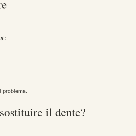
re
ai:
il problema.
ostituire il dente?