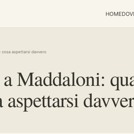
HOME
DOV
 cosa aspettarsi davvero
e a Maddaloni: qu
a aspettarsi davve