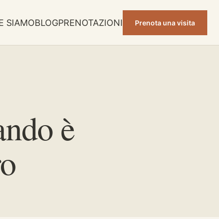
E SIAMO
BLOG
PRENOTAZIONI
Prenota una visita
ando è
ro