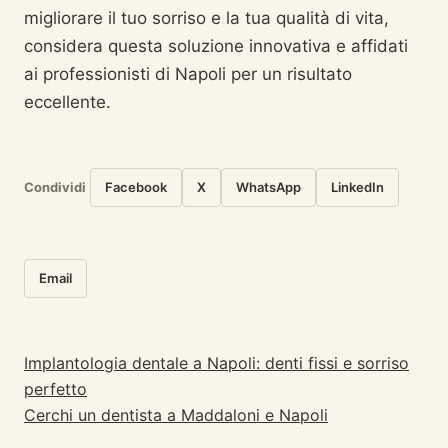
migliorare il tuo sorriso e la tua qualità di vita,
considera questa soluzione innovativa e affidati
ai professionisti di Napoli per un risultato
eccellente.
Condividi
Facebook
X
WhatsApp
LinkedIn
Email
Implantologia dentale a Napoli: denti fissi e sorriso
Navigazione articoli
perfetto
Cerchi un dentista a Maddaloni e Napoli