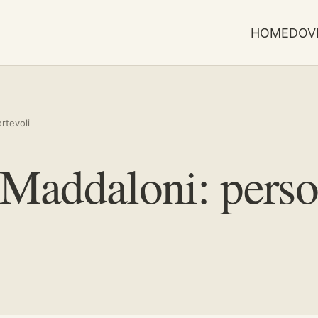
HOME
DOV
rtevoli
a Maddaloni: perso