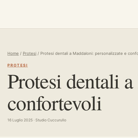
Vai al contenuto
Home
/
Protesi
/
Protesi dentali a Maddaloni: personalizzate e confo
PROTESI
Protesi dentali 
confortevoli
16 Luglio 2025 · Studio Cuccurullo