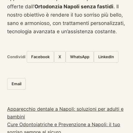
offerte dall’
Ortodonzia Napoli senza fastidi
. Il
nostro obiettivo è rendere il tuo sorriso più bello,
sano e armonioso, con trattamenti personalizzati,
tecnologia avanzata e un’assistenza costante.
Condividi
Facebook
X
WhatsApp
LinkedIn
Email
Apparecchio dentale a Napoli: soluzioni per adulti e
Navigazione articoli
bambini
Cure Odontoiatriche e Prevenzione a Napoli: il tuo
sorriso sempre al sicuro