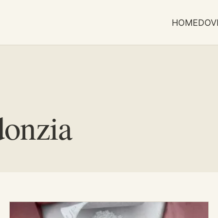
HOME
DOV
donzia