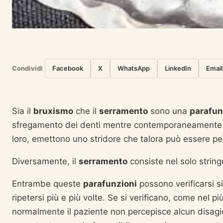
Condividi
Facebook
X
WhatsApp
LinkedIn
Email
Sia il
bruxismo
che il
serramento
sono una
parafun
sfregamento dei denti mentre contemporaneamente li si
loro, emettono uno stridore che talora può essere pe
Diversamente, il
serramento
consiste nel solo string
Entrambe queste
parafunzioni
possono verificarsi s
ripetersi più e più volte. Se si verificano, come nel più
normalmente il paziente non percepisce alcun disagio,