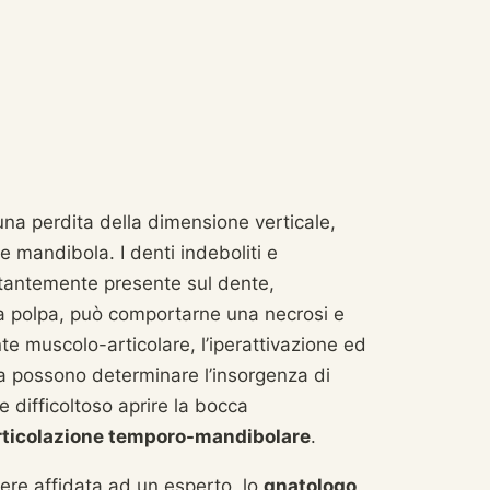
na perdita della dimensione verticale,
e mandibola. I denti indeboliti e
ostantemente presente sul dente,
lla polpa, può comportarne una necrosi e
nte muscolo-articolare, l’iperattivazione ed
ta possono determinare l’insorgenza di
 difficoltoso aprire la bocca
rticolazione temporo-mandibolare
.
ere affidata ad un esperto, lo
gnatologo
.