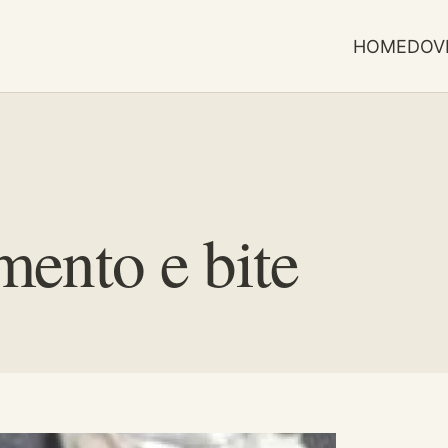
HOME
DOV
mento e bite