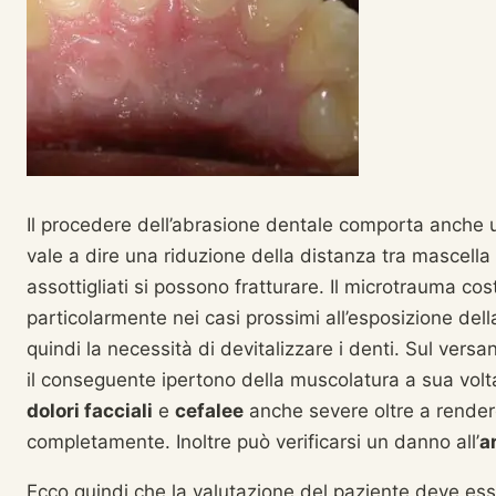
Il procedere dell’abrasione dentale comporta anche u
vale a dire una riduzione della distanza tra mascella 
assottigliati si possono fratturare. Il microtrauma c
particolarmente nei casi prossimi all’esposizione de
quindi la necessità di devitalizzare i denti. Sul versa
il conseguente ipertono della muscolatura a sua vol
dolori facciali
e
cefalee
anche severe oltre a rendere
completamente. Inoltre può verificarsi un danno all’
a
Ecco quindi che la valutazione del paziente deve ess