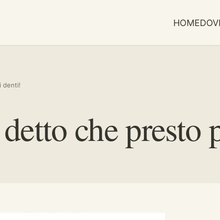
HOME
DOV
 denti!
detto che presto p