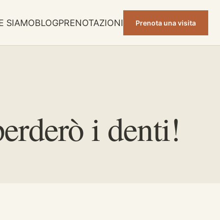
E SIAMO
BLOG
PRENOTAZIONI
Prenota una visita
erderò i denti!